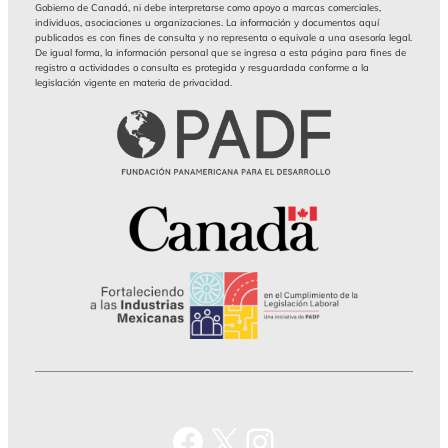
Gobierno de Canadá, ni debe interpretarse como apoyo a marcas comerciales,
✔️ Cómo fortalecer la
estabilidad
individuos, asociaciones u organizaciones. La información y documentos aquí
publicados es con fines de consulta y no representa o equivale a una asesoría legal.
laboral y prevenir conflictos
De igual forma, la información personal que se ingresa a esta página para fines de
✔️ El papel del
Centro Federal de
registro a actividades o consulta es protegida y resguardada conforme a la
legislación vigente en materia de privacidad.
Conciliación
en el nuevo modelo
laboral
✔️ Buenas prácticas para
cumplir
con estándares laborales y
fortalecer la competitividad
empresarial
✔️ Herramientas para
promover
diálogo social efectivo
en el centro de trabajo
Facebook
X
Instagram
🗓
18 de marzo