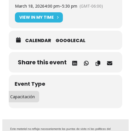
trabajadores.
March 18, 2026
4:00 pm
–
5:30 pm
(GMT-06:00)
VIEW IN MY TIME
En un contexto donde el
cumplimiento laboral es cada vez
más estratégico para las cadenas de
CALENDAR
GOOGLECAL
suministro, este espacio
ofrecerá
información clave y
Share this event
orientación directa para
empresas
de los sectores:
Event Type
✈️
Aeroespacial
🚗
Automotriz
Capacitación
🔌
Componentes electrónicos
Durante la sesión conocerás:
Este material no refleja necesariamente los puntos de vista ni las políticas del