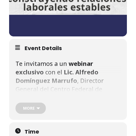
Event Details
Te invitamos a un
webinar
exclusivo
con el
Lic. Alfredo
Domínguez Marrufo
, Director
General del Centro Federal de
Conciliación y Registro Laboral,
donde abordaremos el papel clave
MORE
de la conciliación laboral y el
diálogo social para fortalecer la
relación entre empresas y
Time